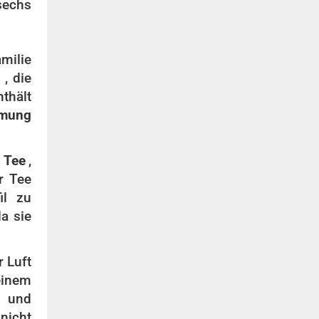
sechs
amilie
, die
nthält
mmung
 Tee
,
r Tee
il zu
a sie
r Luft
einem
e und
nicht