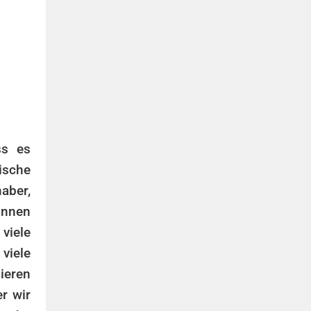
ss es
ische
haber,
önnen
viele
 viele
ieren
r wir