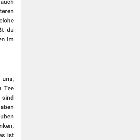
 auch
teren
elche
ßt du
ken im
n uns,
n Tee
r sind
haben
auben
nken,
s ist