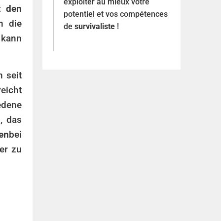
exploiter au mieux votre
t den
potentiel et vos compétences
n die
de
survivaliste
!
 kann
 seit
eicht
edene
, das
nen
bei
er zu