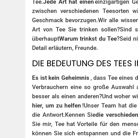
Tee.
Jede Art hat einen
einzigartigen G
zwischen verschiedenen Teesorten w
Geschmack bevorzugen.
Wir alle wisse
Art von Tee Sie trinken sollen?
Sind s
überhaupt
Warum trinkst du Tee
?
Seid n
Detail erläutern, Freunde.
DIE BEDEUTUNG DES TEES 
Es ist kein Geheimnis
, dass Tee eines d
Verbrauchern eine so große Auswahl 
besser als einen anderen?
Und woher wis
hier, um zu helfen
!
Unser Team hat die
die Antwort.
Kennen Sie
die verschieden
Sie mir, Tee hat Vorteile für den mens
können Sie sich entspannen und die Fr