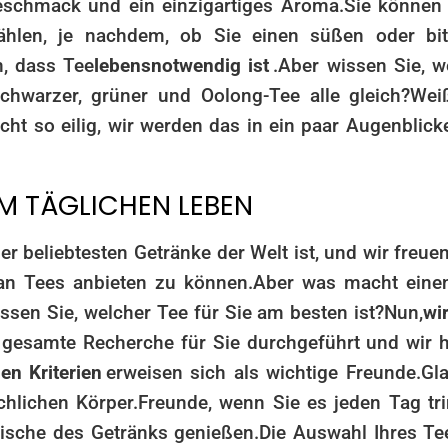
eschmack und ein einzigartiges Aroma.
Sie können
ählen, je nachdem, ob Sie einen süßen oder bit
n, dass Tee
lebensnotwendig ist
.
Aber wissen Sie, w
chwarzer, grüner und Oolong-Tee alle gleich?
Wei
icht so eilig, wir werden das in ein paar Augenblic
IM TÄGLICHEN LEBEN
er beliebtesten Getränke der Welt ist, und wir freue
an Tees anbieten zu können.
Aber was macht eine
sen Sie, welcher Tee für Sie am besten ist?
Nun,
wi
 gesamte Recherche für Sie durchgeführt und wir 
en Kriterien
erweisen sich als wichtige Freunde.
Gl
chlichen Körper.
Freunde, wenn Sie es jeden Tag tri
ische des Getränks genießen.
Die Auswahl Ihres Tee