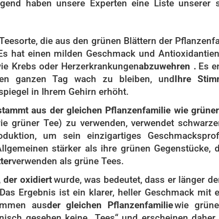
lgend haben unsere Experten eine Liste unserer 
 Teesorte, die aus den grünen Blättern der Pflanzenf
Es hat einen milden Geschmack und Antioxidantien 
ie Krebs oder Herzerkrankungen
abzuwehren .
Es e
 den ganzen Tag wach zu bleiben, und
Ihre Sti
piegel in Ihrem Gehirn erhöht.
stammt aus der gleichen Pflanzenfamilie wie grüner
(wie grüner Tee) zu verwenden, verwendet schwarze
duktion, um sein einzigartiges Geschmacksprof
lgemeinen stärker als ihre grünen Gegenstücke, d
ter
verwenden als grüne Tees.
, der oxidiert
wurde, was bedeutet, dass er länger de
Das Ergebnis ist ein klarer, heller Geschmack mit 
ammen aus
der gleichen Pflanzenfamilie
wie grün
hnisch gesehen keine „Tees“ und erscheinen daher 