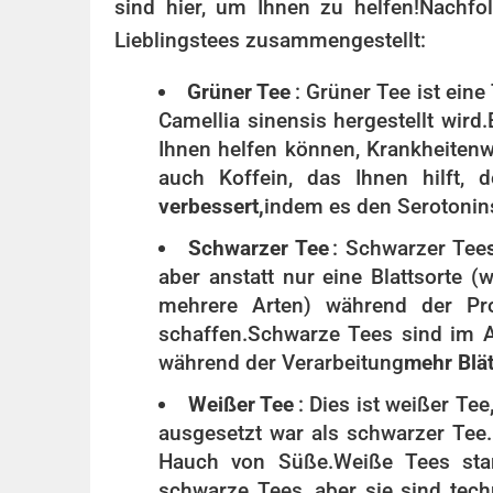
sind hier, um Ihnen zu helfen!
Nachfo
Lieblingstees zusammengestellt:
Grüner Tee
: Grüner Tee ist eine
Camellia sinensis hergestellt wird.
Ihnen helfen können, Krankheiten
w
auch Koffein, das Ihnen hilft,
verbessert,
indem es den Serotonins
Schwarzer Tee
: Schwarzer Tee
aber anstatt nur eine Blattsorte 
mehrere Arten) während der Pro
schaffen.
Schwarze Tees sind im Al
während der Verarbeitung
mehr Blät
Weißer Tee
: Dies ist weißer Tee
ausgesetzt war als schwarzer Tee.
Hauch von Süße.
Weiße Tees st
schwarze Tees, aber sie sind tec