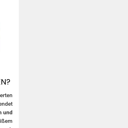
EN?
erten
endet
n und
eißem