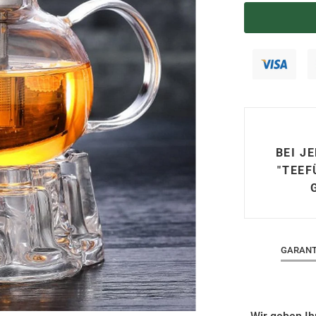
BEI J
"TEEF
GARANT