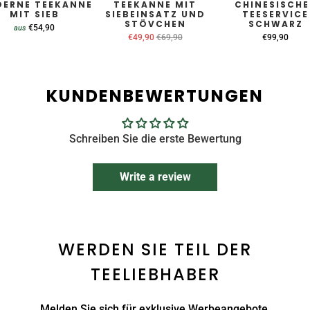
ERNE TEEKANNE
TEEKANNE MIT
CHINESISCHE
MIT SIEB
SIEBEINSATZ UND
TEESERVICE
STÖVCHEN
SCHWARZ
€54,90
aus
€49,90
€69,90
€99,90
KUNDENBEWERTUNGEN
Schreiben Sie die erste Bewertung
Write a review
WERDEN SIE TEIL DER
TEELIEBHABER
Melden Sie sich für exklusive Werbeangebote,